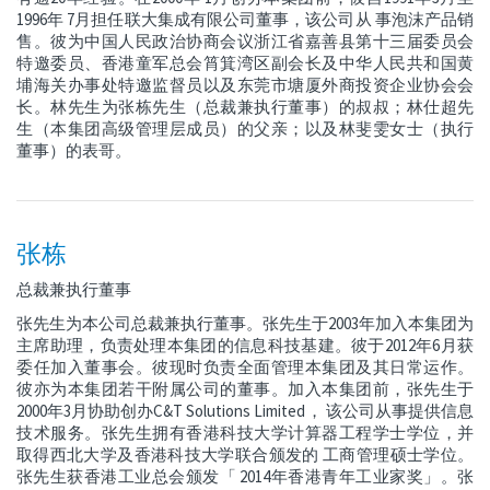
1996年 7月担任联大集成有限公司董事，该公司从 事泡沫产品销
售。彼为中国人民政治协商会议浙江省嘉善县第十三届委员会
特邀委员、香港童军总会筲箕湾区副会长及中华人民共和国黄
埔海关办事处特邀监督员以及东莞市塘厦外商投资企业协会会
长。林先生为张栋先生（总裁兼执行董事）的叔叔；林仕超先
生（本集团高级管理层成员）的父亲；以及林斐雯女士（执行
董事）的表哥。
张栋
总裁兼执行董事
张先生为本公司总裁兼执行董事。张先生于2003年加入本集团为
主席助理，负责处理本集团的信息科技基建。彼于2012年6月获
委任加入董事会。彼现时负责全面管理本集团及其日常运作。
彼亦为本集团若干附属公司的董事。加入本集团前，张先生于
2000年3月协助创办C&T Solutions Limited， 该公司从事提供信息
技术服务。张先生拥有香港科技大学计算器工程学士学位，并
取得西北大学及香港科技大学联合颁发的 工商管理硕士学位。
张先生获香港工业总会颁发「 2014年香港青年工业家奖」。张