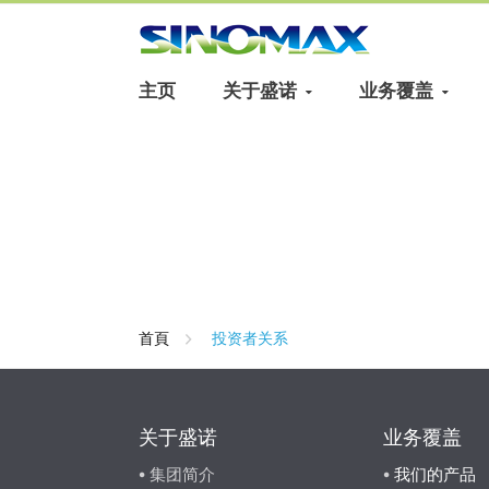
主页
关于盛诺
业务覆盖
投资者关系
首頁
投资者关系
关于盛诺
业务覆盖
集团简介
我们的产品