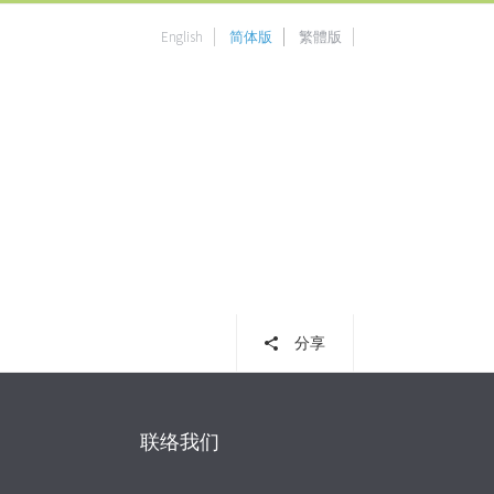
English
简体版
繁體版
分享
联络我们