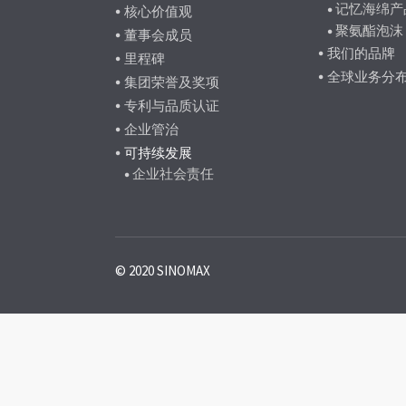
记忆海绵产
核心价值观
聚氨酯泡沫
董事会成员
我们的品牌
里程碑
全球业务分
集团荣誉及奖项
专利与品质认证
企业管治
可持续发展
企业社会责任
© 2020 SINOMAX