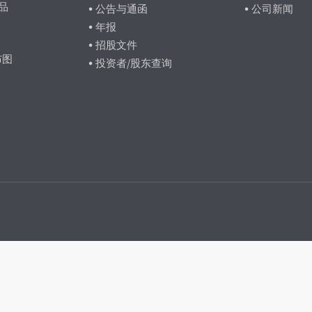
品
公告与通函
公司新闻
年报
招股文件
布图
投资者/股东查询